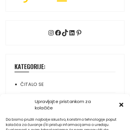
Instagram
Facebook
TikTok
LinkedIn
Pinterest
KATEGORIJE:
ČITALO SE
ITALIANO
Upravljajte pristankom za
kolačiće
JELO SE
Da bismo pružili najbolje iskustvo, koristimo tehnologije poput
kolačića za čuvanje i/ili pristup informacijama o uređaju.
Suglasnost s ovim tehnologijama će nam omogućiti da