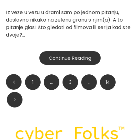
Iz veze u vezu u drami sam po jednom pitanju,
doslovno nikako na zelenu granu s njim(a). A to
pitanje glasi: što gledati od filmova ili serija kad ste
dvoje?…
Continue Reading
Posts
1
…
3
…
14
pagination