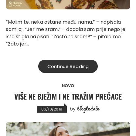
“Molim te, neka ostane među nama.” – napisala
sam joj. “Jer me sram.” – dodala sam prije nego je
išta stigla napisati. “Zašto te sram?” – pitala me.
“Zato jer…
Continue Reading
NOVO
VIŠE NE BJEŽIM I NE TRAŽIM PREČACE
blogledalo
by
06/10/2019