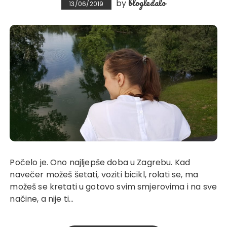
blogledalo
by
13/06/2019
Počelo je. Ono najljepše doba u Zagrebu. Kad
navečer možeš šetati, voziti bicikl, rolati se, ma
možeš se kretati u gotovo svim smjerovima i na sve
načine, a nije ti…