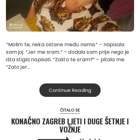
“Molim te, neka ostane među nama.” – napisala
sam joj. “Jer me sram.” – dodala sam prije nego je
išta stigla napisati. “Zašto te sram?” – pitala me.
“Zato jer…
Continue Reading
ČITALO SE
KONAČNO ZAGREB LJETI I DUGE ŠETNJE I
VOŽNJE