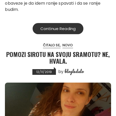
obaveze je da idem ranije spavati i da se ranije
budim.
Continue Reading
ČITALO SE
NOVO
POMOZI SIROTU NA SVOJU SRAMOTU? NE,
HVALA.
blogledalo
by
12/11/2019