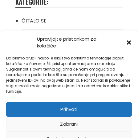
KATEGORIJE:
ČITALO SE
ITALIANO
Upravljajte pristankom za
kolačiće
JELO SE
Da bismo pružili najbolje iskustvo, koristimo tehnologije poput
kolačića za čuvanje i/ili pristup informacijama o uređaju.
Suglasnost s ovim tehnologijama će nam omogućiti da
NOVO
obrađujemo podatke kao što su ponašanje pri pregledavanju ili
jedinstveni ID-ovi na ovoj web stranici. Nepristanak ili povlačenje
suglasnosti može negativno utjecati na određene karakteristike i
PLAYBOY
funkcije.
S LOLE
Prihvati
Zabrani