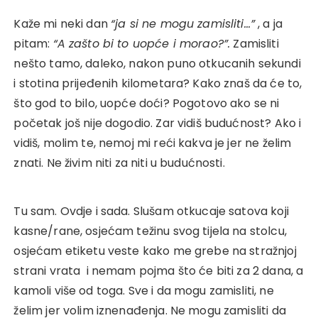
Kaže mi neki dan
“ja si ne mogu zamisliti…”
, a ja
pitam:
“A zašto bi to uopće i morao?”.
Zamisliti
nešto tamo, daleko, nakon puno otkucanih sekundi
i stotina prijeđenih kilometara? Kako znaš da će to,
što god to bilo, uopće doći? Pogotovo ako se ni
početak još nije dogodio. Zar vidiš budućnost? Ako i
vidiš, molim te, nemoj mi reći kakva je jer ne želim
znati. Ne živim niti za niti u budućnosti.
Tu sam. Ovdje i sada. Slušam otkucaje satova koji
kasne/rane, osjećam težinu svog tijela na stolcu,
osjećam etiketu veste kako me grebe na stražnjoj
strani vrata i nemam pojma što će biti za 2 dana, a
kamoli više od toga. Sve i da mogu zamisliti, ne
želim jer volim iznenađenja. Ne mogu zamisliti da