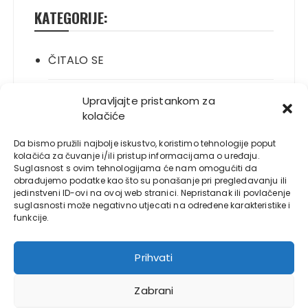
KATEGORIJE:
ČITALO SE
ITALIANO
Upravljajte pristankom za
kolačiće
JELO SE
Da bismo pružili najbolje iskustvo, koristimo tehnologije poput
kolačića za čuvanje i/ili pristup informacijama o uređaju.
Suglasnost s ovim tehnologijama će nam omogućiti da
NOVO
obrađujemo podatke kao što su ponašanje pri pregledavanju ili
jedinstveni ID-ovi na ovoj web stranici. Nepristanak ili povlačenje
suglasnosti može negativno utjecati na određene karakteristike i
PLAYBOY
funkcije.
S LOLE
Prihvati
Zabrani