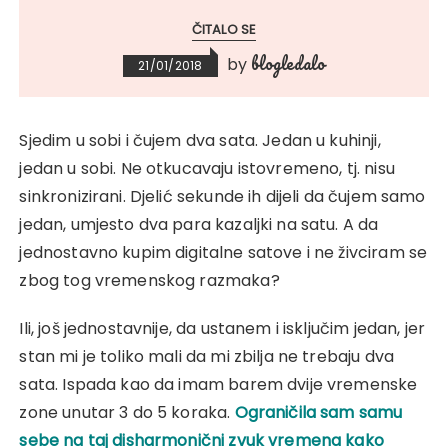
ČITALO SE
blogledalo
by
21/01/2018
Sjedim u sobi i čujem dva sata. Jedan u kuhinji,
jedan u sobi. Ne otkucavaju istovremeno, tj. nisu
sinkronizirani. Djelić sekunde ih dijeli da čujem samo
jedan, umjesto dva para kazaljki na satu. A da
jednostavno kupim digitalne satove i ne živciram se
zbog tog vremenskog razmaka?
Ili, još jednostavnije, da ustanem i isključim jedan, jer
stan mi je toliko mali da mi zbilja ne trebaju dva
sata. Ispada kao da imam barem dvije vremenske
zone unutar 3 do 5 koraka.
Ograničila sam samu
sebe na taj disharmonični zvuk vremena kako