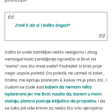
promrzao?
Znaš li da si i koliko bogat?
Zašto bi onda zamišljao nešto nesigurno i zbog
nemogućnosti zamišljanja ograničio si život na
“samo” ovo što imaš sada?
Podrežeš si krila prije
nego uopće poletiš.
Da poletiš, ne uzmeš ni zalet…
Stalno me ispituju planiram li, kakav mi je plan, itd… I
čudom se čude kad
kažem da nemam ništa
isplanirano jer me život naučio da, barem u mom
slučaju, planovi postoje isključivo da propadnu.
I da
se tako još više krivim za nešto što vrlo vjerojatno