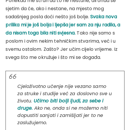
Ponekad me strah da to ne nestane, ali onda se
sjetim da će, ako i nestane, na mjesto mog
sadašnjeg posla doći nešto još bolje.
Svaka nova
prilika mi je još bolja i ljepša jer sam za nju radila, a
da nisam toga bila niti svjesna.
Tako nije samo s
poslom i ovim nekim tehničkim stvarima, već i u
svemu ostalom. Zašto? Jer učim cijelo vrijeme. Iz
svega što me okružuje i što mi se događa.
Cjeloživotno učenje nije vezano samo
za struke i studije već za doslovno sve u
životu.
Učimo biti bolji ljudi, za sebe i
druge.
Ako ne, onda si ne možemo niti
dopustiti sanjati i zamišljati jer to ne
zaslužujemo.