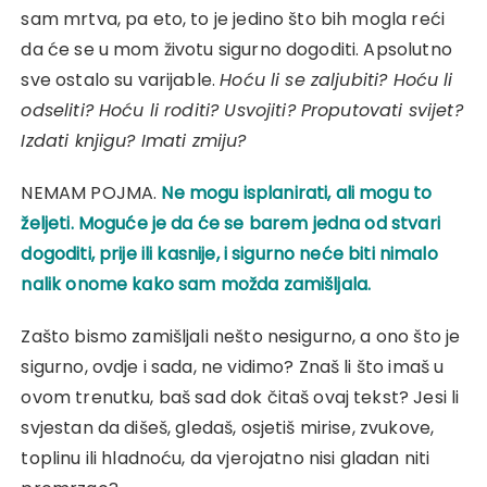
sam mrtva, pa eto, to je jedino što bih mogla reći
da će se u mom životu sigurno dogoditi. Apsolutno
sve ostalo su varijable.
Hoću li se zaljubiti? Hoću li
odseliti? Hoću li roditi? Usvojiti? Proputovati svijet?
Izdati knjigu? Imati zmiju?
NEMAM POJMA.
Ne mogu isplanirati, ali mogu to
željeti. Moguće je da će se barem jedna od stvari
dogoditi, prije ili kasnije, i sigurno neće biti nimalo
nalik onome kako sam možda zamišljala.
Zašto bismo zamišljali nešto nesigurno, a ono što je
sigurno, ovdje i sada, ne vidimo? Znaš li što imaš u
ovom trenutku, baš sad dok čitaš ovaj tekst? Jesi li
svjestan da dišeš, gledaš, osjetiš mirise, zvukove,
toplinu ili hladnoću, da vjerojatno nisi gladan niti