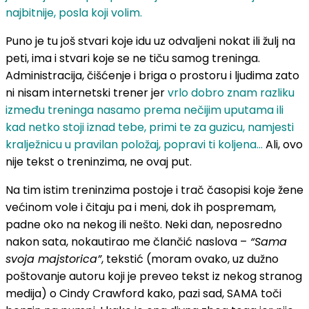
najbitnije, posla koji volim.
Puno je tu još stvari koje idu uz odvaljeni nokat ili žulj na
peti, ima i stvari koje se ne tiču samog treninga.
Administracija, čišćenje i briga o prostoru i ljudima zato
ni nisam internetski trener jer
vrlo dobro znam razliku
između treninga nasamo prema nečijim uputama ili
kad netko stoji iznad tebe, primi te za guzicu, namjesti
kralježnicu u pravilan položaj, popravi ti koljena…
Ali, ovo
nije tekst o treninzima, ne ovaj put.
Na tim istim treninzima postoje i trač časopisi koje žene
većinom vole i čitaju pa i meni, dok ih pospremam,
padne oko na nekog ili nešto. Neki dan, neposredno
nakon sata, nokautirao me člančić naslova –
“Sama
svoja majstorica”
, tekstić (moram ovako, uz dužno
poštovanje autoru koji je preveo tekst iz nekog stranog
medija) o Cindy Crawford kako, pazi sad, SAMA toči