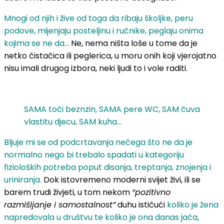
Mnogi od njih i žive od toga da ribaju školjke, peru
podove, mijenjaju posteljinu i ručnike, peglaju onima
kojima se ne da…
Ne, nema ništa loše u tome da je
netko čistačica ili peglerica, u moru onih koji vjerojatno
nisu imali drugog izbora, neki ljudi to i vole raditi.
SAMA toči beznzin, SAMA pere WC, SAM čuva
vlastitu djecu, SAM kuha…
Bljuje mi se od podcrtavanja nečega što ne da je
normalno nego bi trebalo spadati u kategoriju
fizioloških potreba poput disanja, treptanja, znojenja i
uriniranja.
Dok istovremeno moderni svijet živi, ili se
barem trudi živjeti, u tom nekom
“pozitivno
razmišljanje i samostalnost”
duhu ističući
koliko je žena
napredovala u društvu te koliko je ona danas jača,