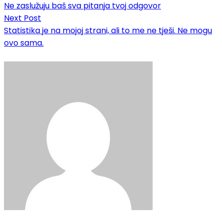
navigation
Ne zaslužuju baš sva pitanja tvoj odgovor
Next Post
Statistika je na mojoj strani, ali to me ne tješi. Ne mogu
ovo sama.