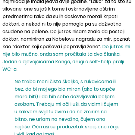
najmlađa je imala jedva dvije godine. “Lako” za to što su
silovane, one su još k tome i oskrnavljene oštrim
predmetima tako da su ih doslovno morali krpati
doktori, a nekad ni to nije pomoglo pa su doživotno
osuđene na pelene. Do jutros nisam znala da postoji
doktor, nominiran za Nobelovu nagradu za mir, poznat
kao “doktor koji spašava i popravlja žene”.
Do jutros mi
nije bilo mučno, onda sam pročitala ta dva članka.
Jedan o djevojčicama Konga, drugi o self-help pralji
WC-a.
Ne treba meni čista školjka, s rukavicama ili
bez, da bi moj ego bio miran (ako to uopće
mora biti) i da bih sebe doživljavala boljom
osobom. Trebaju mi oči i uši, da vidim i čujem
u kakvom svijetu živim i da ne žmirim na
bitno, ne urlam na nevažno, čujem ono
najtiše. Oči i uši su produžetak srca, ono i čuje
i vidi, kad ga imaš.