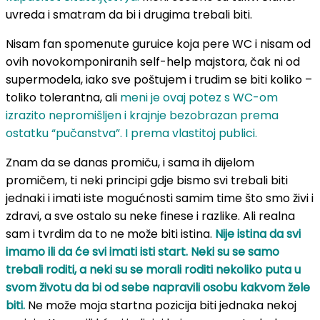
uvreda i smatram da bi i drugima trebali biti.
Nisam fan spomenute guruice koja pere WC i nisam od
ovih novokomponiranih self-help majstora, čak ni od
supermodela, iako sve poštujem i trudim se biti koliko –
toliko tolerantna, ali
meni je ovaj potez s WC-om
izrazito nepromišljen i krajnje bezobrazan prema
ostatku “pučanstva”. I prema vlastitoj publici.
Znam da se danas promiču, i sama ih dijelom
promičem, ti neki principi gdje bismo svi trebali biti
jednaki i imati iste mogućnosti samim time što smo živi i
zdravi, a sve ostalo su neke finese i razlike. Ali realna
sam i tvrdim da to ne može biti istina.
Nije istina da svi
imamo ili da će svi imati isti start. Neki su se samo
trebali roditi, a neki su se morali roditi nekoliko puta u
svom životu da bi od sebe napravili osobu kakvom žele
biti.
Ne može moja startna pozicija biti jednaka nekoj