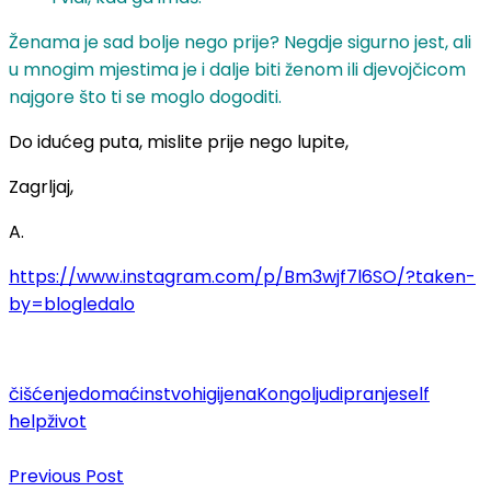
Ženama je sad bolje nego prije? Negdje sigurno jest, ali
u mnogim mjestima je i dalje biti ženom ili djevojčicom
najgore što ti se moglo dogoditi.
Do idućeg puta, mislite prije nego lupite,
Zagrljaj,
A.
https://www.instagram.com/p/Bm3wjf7l6SO/?taken-
by=blogledalo
čišćenje
domaćinstvo
higijena
Kongo
ljudi
pranje
self
help
život
Post
Previous Post