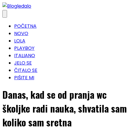
Skip
to
content
POČETNA
NOVO
LOLA
PLAYBOY
ITALIANO
JELO SE
ČITALO SE
PIŠITE MI
Danas, kad se od pranja wc
školjke radi nauka, shvatila sam
koliko sam sretna