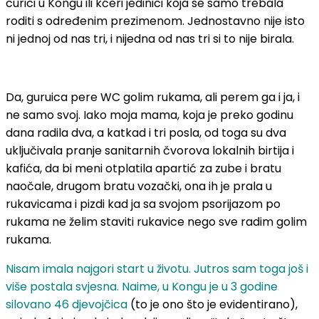
curici u Kongu ili kćeri jedinici koja se samo trebala
roditi s određenim prezimenom. Jednostavno nije isto
ni jednoj od nas tri, i nijedna od nas tri si to nije birala.
Da, guruica pere WC golim rukama, ali perem ga i ja, i
ne samo svoj. Iako moja mama, koja je preko godinu
dana radila dva, a katkad i tri posla, od toga su dva
uključivala pranje sanitarnih čvorova lokalnih birtija i
kafića, da bi meni otplatila apartić za zube i bratu
naočale, drugom bratu vozački, ona ih je prala u
rukavicama i pizdi kad ja sa svojom psorijazom po
rukama ne želim staviti rukavice nego sve radim golim
rukama.
Nisam imala najgori start u životu. Jutros sam toga još i
više postala svjesna. Naime, u Kongu je u 3 godine
silovano 46 djevojčica
(to je ono što je evidentirano),