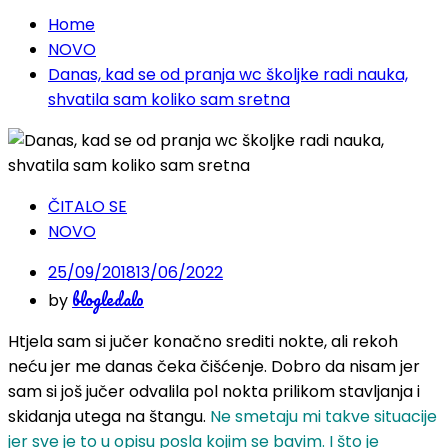
Home
NOVO
Danas, kad se od pranja wc školjke radi nauka,
shvatila sam koliko sam sretna
ČITALO SE
NOVO
25/09/2018
13/06/2022
blogledalo
by
Htjela sam si jučer konačno srediti nokte, ali rekoh
neću jer me danas čeka čišćenje. Dobro da nisam jer
sam si još jučer odvalila pol nokta prilikom stavljanja i
skidanja utega na štangu.
Ne smetaju mi takve situacije
jer sve je to u opisu posla kojim se bavim. I što je