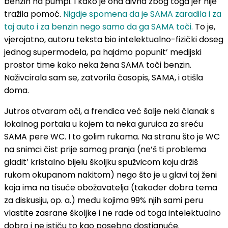
benzin na pumpi. I kako je ona divna zbog toga jer nije
tražila pomoć.
Nigdje spomena da je SAMA zaradila i za
taj auto i za benzin nego samo da ga SAMA toči.
To je,
vjerojatno, autoru teksta bio intelektualno-fizički doseg
jednog supermodela, pa hajdmo popunit’ medijski
prostor time kako neka žena SAMA toči benzin.
Naživcirala sam se, zatvorila časopis, SAMA, i otišla
doma.
Jutros otvaram oči, a frendica već šalje neki članak s
lokalnog portala u kojem ta neka guruica za sreću
SAMA pere WC. I to golim rukama. Na stranu što je WC
na snimci čist prije samog pranja (ne’š ti problema
gladit’ kristalno bijelu školjku spužvicom koju držiš
rukom okupanom nakitom) nego što je u glavi toj ženi
koja ima na tisuće obožavatelja (također dobra tema
za diskusiju, op. a.) među kojima 99% njih sami peru
vlastite zasrane školjke i ne rade od toga intelektualno
dobro i ne ističu to kao posebno dostignuće.