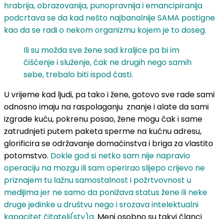
hrabrija, obrazovanija, punopravnija i emancipiranija
podcrtava se da kad nešto najbanalnije SAMA postigne
kao da se radi o nekom organizmu kojem je to doseg.
Ili su možda sve žene sad kraljice pa bi im
čišćenje i služenje, čak ne drugih nego samih
sebe, trebalo biti ispod časti.
U vrijeme kad ljudi, pa tako i žene, gotovo sve rade sami
odnosno imaju na raspolaganju znanje i alate da sami
izgrade kuću, pokrenu posao, žene mogu čak i same
zatrudnjeti putem paketa sperme na kućnu adresu,
glorificira se održavanje domaćinstva i briga za vlastito
potomstvo.
Dokle god si netko sam nije napravio
operaciju na mozgu ili sam operirao slijepo crijevo ne
priznajem tu lažnu samostalnost i požrtvovnost u
medijima jer ne samo da ponižava status žene ili neke
druge jedinke u društvu nego i srozava intelektualni
kapacitet čitatelj(stv)a.
Meni osobno su takvi članci