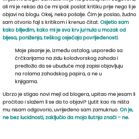
ali mi je rekao da će mi ipak poslat kritiku prije nego li je
objavi na blogu. Okej, neka pošalje. Čim je poslao, žudno
sam otvorio fajl s kritikom i krenuo čitat.
Osjetio sam
kako blijedim, kako mi je sva krv jurnula u mozak od
bijesa, poniženja, teškog osjećaja povrijeđenosti.
Moje pisanje je, između ostalog, usporedio sa
črčkarijama na zidu kolodvorskog zahoda i
predložio da se ubuduće moji zapisi objavljuju
na rolama zahodskog papira, a ne u
knjigama.
Ubrzo je stigao novi mejl od blogera, upitao me jesam li
pročitao i slažem li se da to objavi? Ljutit kao ris ništa
mu nisam odgovorio, uvrijeđeno sam zamuknuo.
On je,
ne bez lucidnosti, zaključio da moja šutnja znači – ne.