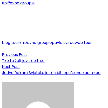
Književna groupie
blog tour
književna groupie
pavle svirac
web tour
Post
Previous Post
navigation
Tko te želi, javit će ti se
Next Post
Jedva čekam Svjetsko jer ću biti opuštena kao nikad