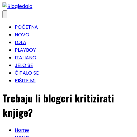
Skip
to
content
POČETNA
NOVO
LOLA
PLAYBOY
ITALIANO
JELO SE
ČITALO SE
PIŠITE MI
Trebaju li blogeri kritizirati
knjige?
Home