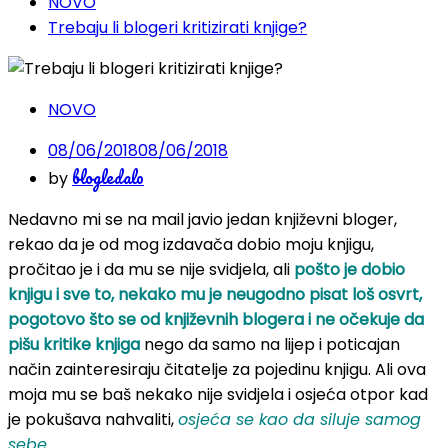
NOVO
Trebaju li blogeri kritizirati knjige?
NOVO
08/06/2018
08/06/2018
blogledalo
by
Nedavno mi se na mail javio jedan književni bloger,
rekao da je od mog izdavača dobio moju knjigu,
pročitao je i da mu se nije svidjela, ali
pošto je dobio
knjigu i sve to, nekako mu je neugodno pisat loš osvrt,
pogotovo što se od književnih blogera i ne očekuje da
pišu kritike knjiga
nego da samo na lijep i poticajan
način zainteresiraju čitatelje za pojedinu knjigu. Ali ova
moja mu se baš nekako nije svidjela i osjeća otpor kad
je pokušava nahvaliti,
osjeća se kao da siluje samog
sebe.