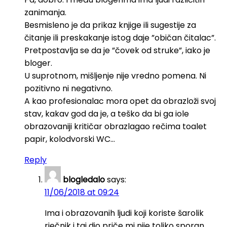
zanimanja.
Besmisleno je da prikaz knjige ili sugestije za
čitanje ili preskakanje istog daje ”običan čitalac”.
Pretpostavlja se da je ”čovek od struke”, iako je
bloger.
U suprotnom, mišljenje nije vredno pomena. Ni
pozitivno ni negativno.
A kao profesionalac mora opet da obrazloži svoj
stav, kakav god da je, a teško da bi ga iole
obrazovaniji kritičar obrazlagao rečima toalet
papir, kolodvorski WC…
Reply
blogledalo
says:
11/06/2018 at 09:24
Ima i obrazovanih ljudi koji koriste šarolik
rječnik i taj dio priče mi nije toliko sporan.