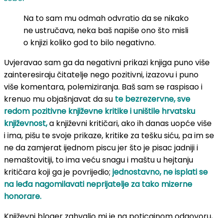
Na to sam mu odmah odvratio da se nikako
ne ustručava, neka baš napiše ono što misli
o knjizi koliko god to bilo negativno.
Uvjeravao sam ga da negativni prikazi knjiga puno više
zainteresiraju čitatelje nego pozitivni, izazovu i puno
više komentara, polemiziranja. Baš sam se raspisao i
krenuo mu objašnjavat da su
te bezrezervne, sve
redom pozitivne književne kritike i uništile hrvatsku
književnost,
a književni kritičari, ako ih danas uopće više
i ima, pišu te svoje prikaze, kritike za tešku siću, pa im se
ne da zamjerat ijednom piscu jer što je pisac jadniji i
nemaštovitiji, to ima veću snagu i maštu u hejtanju
kritičara koji ga je povrijedio;
jednostavno, ne isplati se
na leđa nagomilavati neprijatelje za tako mizerne
honorare.
Književni bloger zahvalio mi je na poticajnom odgovoru,