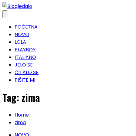
Skip
to
content
POČETNA
NOVO
LOLA
PLAYBOY
ITALIANO
JELO SE
ČITALO SE
PIŠITE MI
Tag:
zima
Home
zima
NOVO