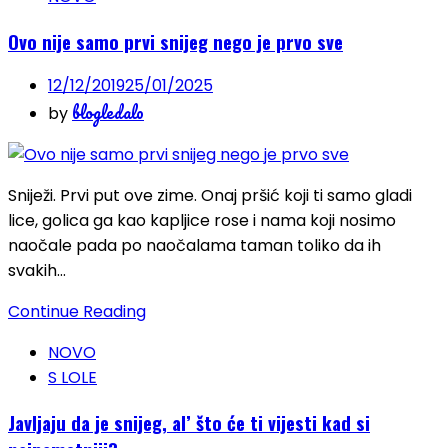
Ovo nije samo prvi snijeg nego je prvo sve
12/12/2019
25/01/2025
blogledalo
by
Sniježi. Prvi put ove zime. Onaj pršić koji ti samo gladi
lice, golica ga kao kapljice rose i nama koji nosimo
naočale pada po naočalama taman toliko da ih
svakih…
Continue Reading
NOVO
S LOLE
Javljaju da je snijeg, al’ što će ti vijesti kad si