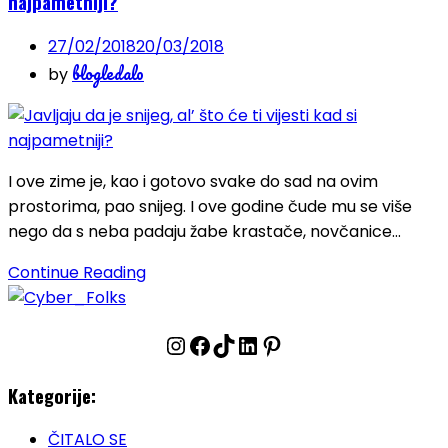
najpametniji?
27/02/2018
20/03/2018
blogledalo
by
I ove zime je, kao i gotovo svake do sad na ovim
prostorima, pao snijeg. I ove godine čude mu se više
nego da s neba padaju žabe krastače, novčanice…
Continue Reading
Instagram
Facebook
TikTok
LinkedIn
Pinterest
Kategorije:
ČITALO SE