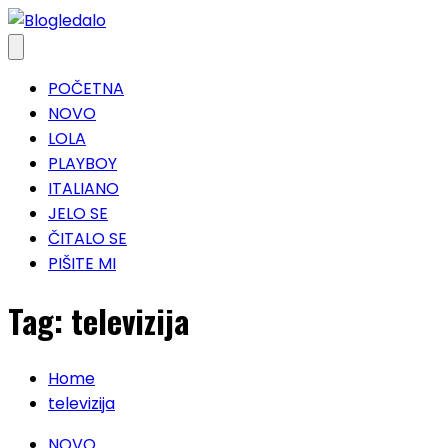
Skip
to
content
POČETNA
NOVO
LOLA
PLAYBOY
ITALIANO
JELO SE
ČITALO SE
PIŠITE MI
Tag:
televizija
Home
televizija
NOVO