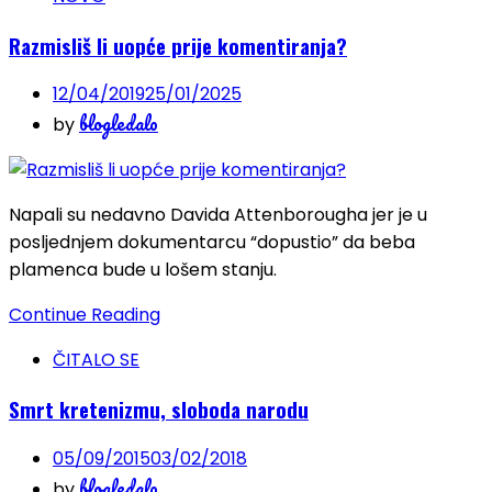
Razmisliš li uopće prije komentiranja?
12/04/2019
25/01/2025
blogledalo
by
Napali su nedavno Davida Attenborougha jer je u
posljednjem dokumentarcu “dopustio” da beba
plamenca bude u lošem stanju.
Continue Reading
ČITALO SE
Smrt kretenizmu, sloboda narodu
05/09/2015
03/02/2018
blogledalo
by