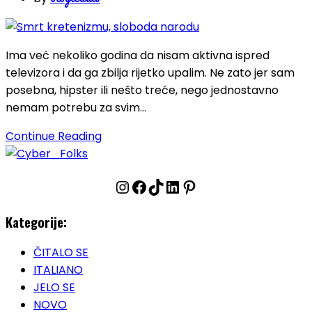
Ima već nekoliko godina da nisam aktivna ispred
televizora i da ga zbilja rijetko upalim. Ne zato jer sam
posebna, hipster ili nešto treće, nego jednostavno
nemam potrebu za svim…
Continue Reading
Instagram
Facebook
TikTok
LinkedIn
Pinterest
Kategorije:
ČITALO SE
ITALIANO
JELO SE
NOVO