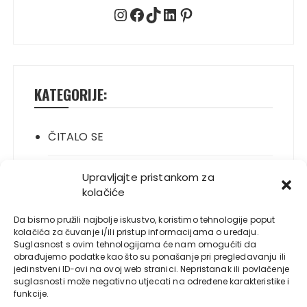
Instagram
Facebook
TikTok
LinkedIn
Pinterest
KATEGORIJE:
ČITALO SE
ITALIANO
Upravljajte pristankom za
kolačiće
JELO SE
Da bismo pružili najbolje iskustvo, koristimo tehnologije poput
kolačića za čuvanje i/ili pristup informacijama o uređaju.
Suglasnost s ovim tehnologijama će nam omogućiti da
NOVO
obrađujemo podatke kao što su ponašanje pri pregledavanju ili
jedinstveni ID-ovi na ovoj web stranici. Nepristanak ili povlačenje
suglasnosti može negativno utjecati na određene karakteristike i
PLAYBOY
funkcije.