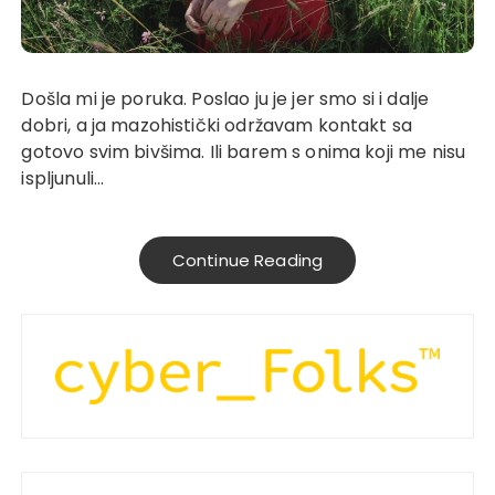
Došla mi je poruka. Poslao ju je jer smo si i dalje
dobri, a ja mazohistički održavam kontakt sa
gotovo svim bivšima. Ili barem s onima koji me nisu
ispljunuli…
Continue Reading