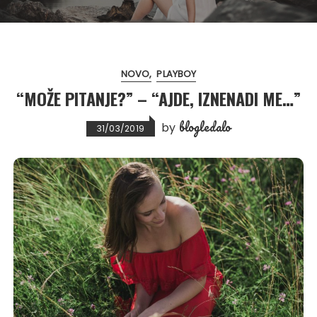
NOVO
PLAYBOY
“MOŽE PITANJE?” – “AJDE, IZNENADI ME…”
blogledalo
by
31/03/2019