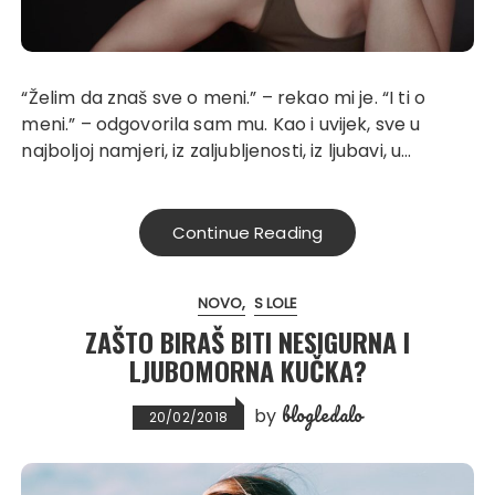
“Želim da znaš sve o meni.” – rekao mi je. “I ti o
meni.” – odgovorila sam mu. Kao i uvijek, sve u
najboljoj namjeri, iz zaljubljenosti, iz ljubavi, u…
Continue Reading
NOVO
S LOLE
ZAŠTO BIRAŠ BITI NESIGURNA I
LJUBOMORNA KUČKA?
blogledalo
by
20/02/2018