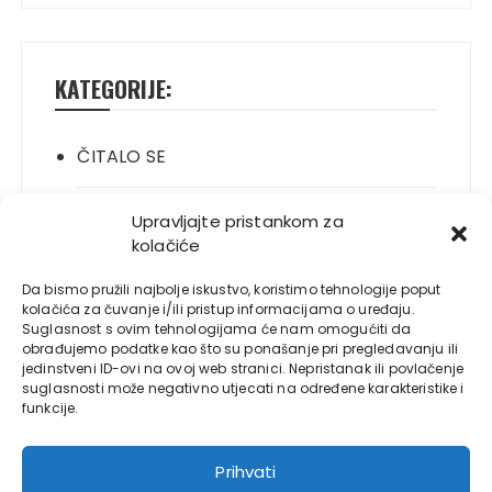
KATEGORIJE:
ČITALO SE
ITALIANO
Upravljajte pristankom za
kolačiće
JELO SE
Da bismo pružili najbolje iskustvo, koristimo tehnologije poput
kolačića za čuvanje i/ili pristup informacijama o uređaju.
Suglasnost s ovim tehnologijama će nam omogućiti da
NOVO
obrađujemo podatke kao što su ponašanje pri pregledavanju ili
jedinstveni ID-ovi na ovoj web stranici. Nepristanak ili povlačenje
suglasnosti može negativno utjecati na određene karakteristike i
PLAYBOY
funkcije.
S LOLE
Prihvati