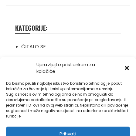
KATEGORIJE:
ČITALO SE
ITALIANO
Upravljajte pristankom za
kolačiće
JELO SE
Da bismo pružili najbolje iskustvo, koristimo tehnologije poput
kolačića za čuvanje i/ili pristup informacijama o uređaju.
Suglasnost s ovim tehnologijama će nam omogućiti da
NOVO
obrađujemo podatke kao što su ponašanje pri pregledavanju ili
jedinstveni ID-ovi na ovoj web stranici. Nepristanak ili povlačenje
suglasnosti može negativno utjecati na određene karakteristike i
PLAYBOY
funkcije.
S LOLE
Prihvati