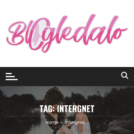
Skip
to
content
TAG:
INTERGNET
Home
intergnet