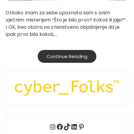
Otkako znam za sebe upoznata sam s onim
vječnim misterijem “Što je bilo prvo? Kokoš ili jaje?”.
I OK, bez obzira na znanstveno objašnjenje da je
ipak prvo bila kokoš,…
Continue Reading
Instagram
Facebook
TikTok
LinkedIn
Pinterest