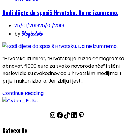
Rodi dijete da spasiš Hrvatsku. Da ne izumremo.
25/01/2019
25/01/2019
blogledalo
by
“Hrvatska izumire”, “Hrvatskoj je nužna demografska
obnova”, “1000 eura za svako novorođenče” i slični
naslovi dio su svakodnevice u hrvatskim medijima. I
prije i nakon izbora. Jer zbilja i jest…
Continue Reading
Instagram
Facebook
TikTok
LinkedIn
Pinterest
Kategorije: