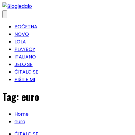
Skip
to
content
POČETNA
NOVO
LOLA
PLAYBOY
ITALIANO
JELO SE
ČITALO SE
PIŠITE MI
Tag:
euro
Home
euro
ČITALO SE