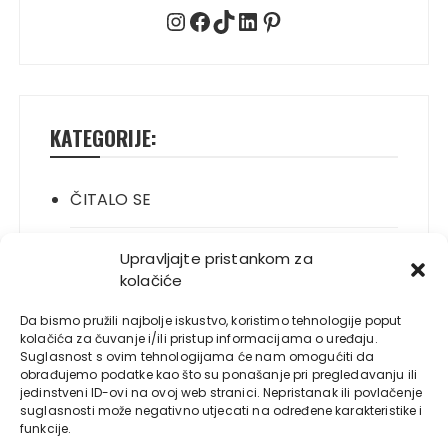
Instagram
Facebook
TikTok
LinkedIn
Pinterest
KATEGORIJE:
ČITALO SE
ITALIANO
Upravljajte pristankom za
kolačiće
JELO SE
Da bismo pružili najbolje iskustvo, koristimo tehnologije poput
kolačića za čuvanje i/ili pristup informacijama o uređaju.
Suglasnost s ovim tehnologijama će nam omogućiti da
NOVO
obrađujemo podatke kao što su ponašanje pri pregledavanju ili
jedinstveni ID-ovi na ovoj web stranici. Nepristanak ili povlačenje
suglasnosti može negativno utjecati na određene karakteristike i
PLAYBOY
funkcije.